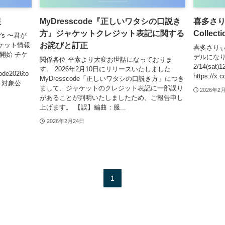
報
MyDresscode『正しいワタシの口説き
喜多さりぃ 
方』ジャケットクレジット表記に関する
Colle
er's 〜君が
お詫びと訂正
ケット情報
喜多さりぃ Ho
開始 チケ
デルになりまし
関係各位 平素より大変お世話になっておりま
2/14(sa
す。 2026年2月10日にリリースいたしました
code2026to
https://x.
MyDresscode「正しいワタシの口説き方」につき
9 対象公
まして、ジャケットのクレジット表記に一部誤り
2026年2
があることが判明いたしましたため、ご報告申し
上げます。 【誤】編曲：服...
2026年2月24日
1