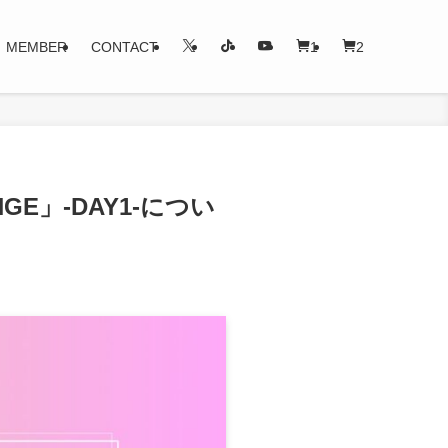
MEMBER
CONTACT
1
2
ANGE」-DAY1-につい